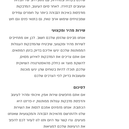
שלכם בקלות ובמהירות, עם מגוון רחב של תבניות
ועיצובים לבחירה. לאחר סיום העיצוב, המדבקות
מודפסות באיכות הגבוהה ביותר על חומרים עמידים
שמבטיחים שימוש ארוך טווח, גם בתנאי פנים וגם חוץ
שירות מהיר ומקצועי
אנחנו מבינים שהזמן שלכם חשוב. לכן, אנו מתחייבים
לשירות מהיר ומקצועי, שיבטיח שהמדבקות העגולות
הממותגות שלכם יגיעו אליכם בדיוק בזמן המתאים.
אם אתם צריכים את המדבקות לאירוע מסוים,
להשקת מוצר או כחלק מהאסטרטגיה השיווקית
שלכם, תוכלו להיות בטוחים שהן יגיעו מוכנות
ומעוצבות בדיוק לפי הצרכים שלכם
לסיכום
אם אתם מחפשים שירות אמין, איכותי ומהיר לעיצוב
והדפסת מדבקות עגולות ממותגות, יו-פרינט היא
הכתובת. אנחנו מזמינים אתכם לנסות את השירות
שלנו ולהתרשם מהאיכות הגבוהה והמקצועיות שאנחנו
מציעים. צרו קשר עוד היום ותנו לנו לעזור לכם להפוך
את הרעיונות שלכם למציאות