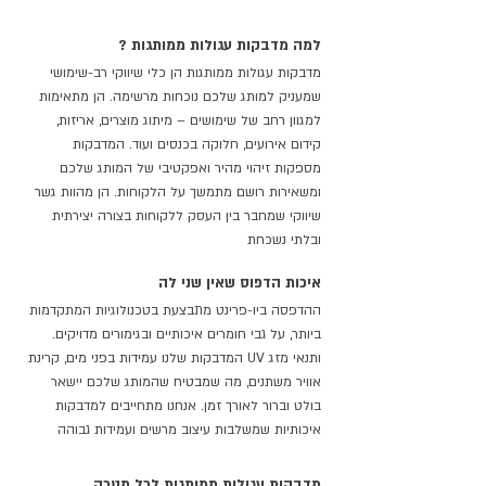
? למה מדבקות עגולות ממותגות
מדבקות עגולות ממותגות הן כלי שיווקי רב-שימושי
שמעניק למותג שלכם נוכחות מרשימה. הן מתאימות
למגוון רחב של שימושים – מיתוג מוצרים, אריזות,
קידום אירועים, חלוקה בכנסים ועוד. המדבקות
מספקות זיהוי מהיר ואפקטיבי של המותג שלכם
ומשאירות רושם מתמשך על הלקוחות. הן מהוות גשר
שיווקי שמחבר בין העסק ללקוחות בצורה יצירתית
ובלתי נשכחת
איכות הדפוס שאין שני לה
ההדפסה ביו-פרינט מתבצעת בטכנולוגיות המתקדמות
ביותר, על גבי חומרים איכותיים ובגימורים מדויקים.
המדבקות שלנו עמידות בפני מים, קרינת UV ותנאי מזג
אוויר משתנים, מה שמבטיח שהמותג שלכם יישאר
בולט וברור לאורך זמן. אנחנו מתחייבים למדבקות
איכותיות שמשלבות עיצוב מרשים ועמידות גבוהה
מדבקות עגולות ממותגות לכל מטרה