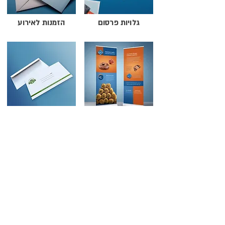
להוסיף צלבי חיתוך או סימנים אחרים שאינם 
חלק מהעיצוב.

גלויות פרסום
הזמנות לאירוע
הצוות המקצועי של יו-פרינט יבדוק את הקבצים 
שלכם, ובמקרה של טעויות, נחזור אליכם עם 
הוראות לתיקון. כדי להעלות את הקובץ, לחצו 
על "העלאת קובץ" בדף הבא, מלאו את כל 
פרטי ההדפסה ואת פרטי ההזמנה. אנו נחזור 
אליכם טלפונית עוד באותו היום כדי לוודא שכל 
הפרטים נכונים.

רול-אפ
מעטפות
מיד לאחר האישור, המדבקות הממותגות 
יודפסו, יחתכו, יארזו וישלחו אליכם תוך 48 
שעות. אם אתם מחפשים פתרון מהיר ואיכותי 
לעיצוב והדפסת מדבקות עגולות ממותגות, 
יו-פרינט כאן בשבילכם
כרטיסי ביקור
שמשוניות