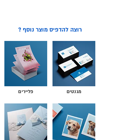
הטקסטים, הלוגו והתמונות שלכם. תוכלו לשנות 
צבעים, גופנים ופריסות לפי טעמכם האישי, וכך 
ליצור מדבקה עגולה בהתאמה אישית שתשדר 
? רוצה להדפיס מוצר נוסף
את המסר השיווקי שלכם בצורה המושלמת. 
בנוסף, אם כבר יש לכם גרפיקה מוכנה 
שעיצבתם בעצמכם או בעזרת גרפיקאי מקצועי, 
תוכלו להעלות אותה להדפסה אצלנו בקלות 
ולבחור את מאפייני המדבקה, כולל הגימור 
והגודל הרצוי.

אם יש לכם קובץ מוכן, נא לשלוח אותו בפורמט 
מגנטים
פליירים
PDF ובאחד מהגדלים הבאים: קוטר 2.5 ס"מ, 
קוטר 3.7 ס"מ, קוטר 5 ס"מ, קוטר 6.5 ס"מ, קוטר 
8 ס"מ או קוטר 10 ס"מ. יש להקפיד לשמור 
מרחק של כ-4 מ"מ בין שולי המדבקה לבין 
הטקסטים, כדי למנוע חיתוך של אלמנטים 
גרפיים. שימו לב: הקובץ יודפס כפי שהוא, ואין 