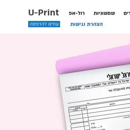
U-Print
ים
שמשוניות
רול-אפ
הצהרת נגישות
עולים להדפסה