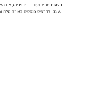
הצעות מחיר ועוד - ביו-פרינט, אנו מצ
לעצב ולהדפיס פנקסים בצורה קלה ומ
הגרפי המתקדם שלנו. התחילו בבחירת 
של תבניות מעוצבות מראש, והוסיפו 
והלוגו שלכם. ניתן לשנות גופנים ופרי
וכך ליצור פנקסים מותאמים אישית שיע
אל מול רשויות המיסים

בנוסף, אם כבר יש לכם גרפיקה מוכנ
שעוצבה על ידי גרפיקאי מקצועי, תוכ
אצלנו בקלות ולבחור את מאפייני הפנ

העלאת קובץ מוכן - נא לשלוח קובץ בפ
מהג
לשמור מרחק של כ-1 ס"מ ב