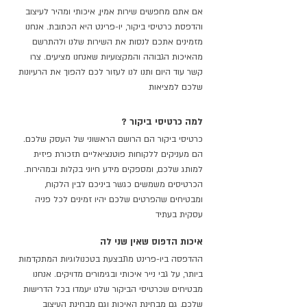
אם אתם מחפשים שירות אמין, איכותי ומהיר לעיצוב
והדפסת כרטיסי ביקור, יו-פרינט היא הכתובת. אנחנו
מזמינים אתכם לנסות את השירות שלנו ולהתרשם
מהאיכות הגבוהה והמקצועיות שאנחנו מציעים. צרו
קשר עוד היום ותנו לנו לעזור לכם להפוך את הרעיונות
שלכם למציאות
? למה כרטיסי ביקור
כרטיסי ביקור הם הרושם הראשוני של העסק שלכם.
הם מעניקים ללקוחות פוטנציאליים תזכורת פיזית
למותג שלכם, ומספקים מידע חיוני בקלות ובמהירות.
הכרטיסים משמשים כגשר ביניכם לבין הלקוח,
ומבטיחים שהפרטים שלכם יהיו זמינים לכל פניה
עסקית בעתיד
איכות הדפוס שאין שני לה
ההדפסה ביו-פרינט מתבצעת בטכנולוגיות המתקדמות
ביותר, על גבי נייר איכותי ובגימורים מדויקים. אנחנו
מבטיחים שכרטיסי הביקור שלנו יעמדו בכל הדרישות
שלכם, גם מבחינת האיכות וגם מבחינת העיצוב